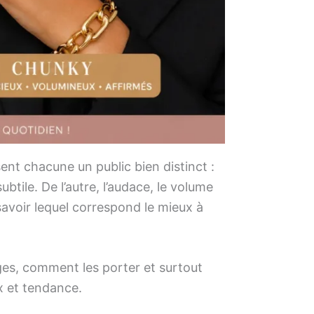
nt chacune un public bien distinct :
ubtile. De l’autre, l’audace, le volume
 savoir lequel correspond le mieux à
ages, comment les porter et surtout
x et tendance.