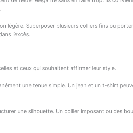
tent de rester élégante sans en faire trop. Ils convi
.
tion légère. Superposer plusieurs colliers fins ou port
ans l’excès.
lles et ceux qui souhaitent affirmer leur style.
anément une tenue simple. Un jean et un t-shirt peuve
ucturer une silhouette. Un collier imposant ou des bouc