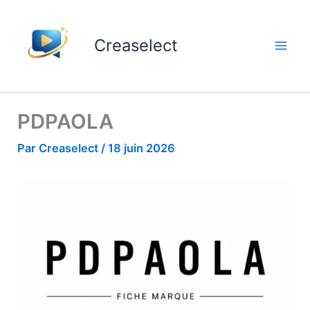
Aller
au
Creaselect
contenu
PDPAOLA
Par
Creaselect
/
18 juin 2026