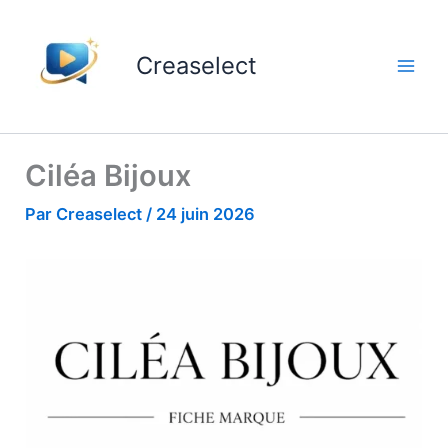
Aller
au
Creaselect
contenu
Ciléa Bijoux
Par
Creaselect
/
24 juin 2026