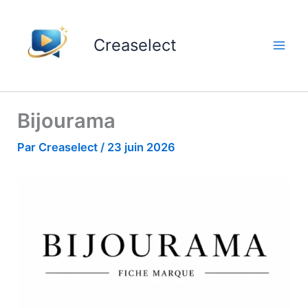
Aller
au
Creaselect
contenu
Bijourama
Par
Creaselect
/
23 juin 2026