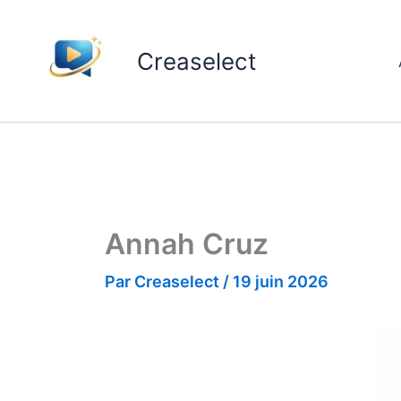
Aller
au
Creaselect
contenu
Annah Cruz
Par
Creaselect
/
19 juin 2026