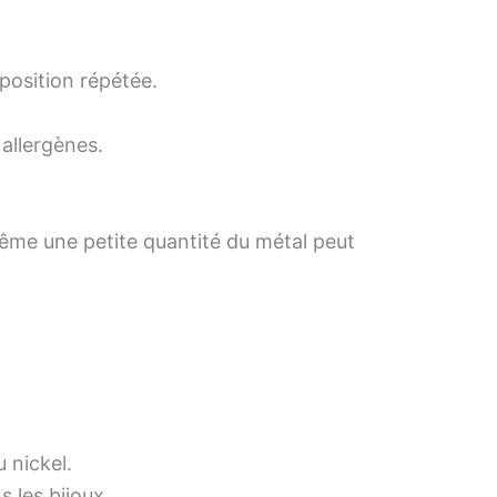
xposition répétée.
 allergènes.
 même une petite quantité du métal peut
 nickel.
 les bijoux.