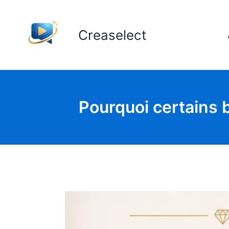
Aller
au
Creaselect
contenu
Pourquoi certains b