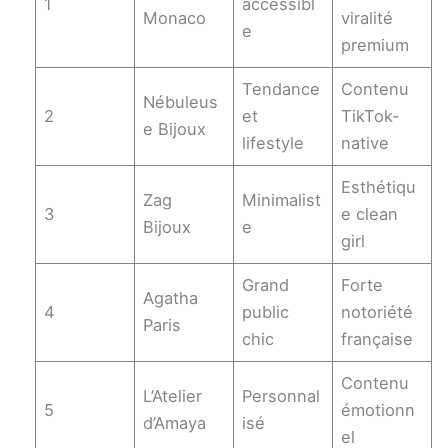
1
accessibl
Monaco
viralité
e
premium
Tendance
Contenu
Nébuleus
2
et
TikTok-
e Bijoux
lifestyle
native
Esthétiqu
Zag
Minimalist
3
e clean
Bijoux
e
girl
Grand
Forte
Agatha
4
public
notoriété
Paris
chic
française
Contenu
L’Atelier
Personnal
5
émotionn
d’Amaya
isé
el